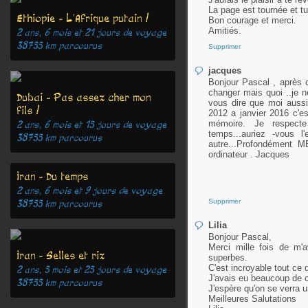
La page est tournée et t
Ethiopie - L'Afrique putain !
Bon courage et merci.
Amitiés.
2 ans, 6 mois et 21 jours
de voyage
38755
km parcourus
Supprimer
jacques
Bonjour Pascal , après c
changer mais quoi ..je n
Dubai - Pas assez cher mon
vous dire que moi aussi 
fils !
2012 a janvier 2016 c'es
mémoire. Je respecte
2 ans, 6 mois et 15 jours
de voyage
temps...auriez -vous l'
38755
km parcourus
autre...Profondément M
ordinateur . Jacques
Iran - Du temps
2 ans, 6 mois et 9 jours
de voyage
Supprimer
38755
km parcourus
Lilia
Bonjour Pascal,
Merci mille fois de m'
Iran - Selles et riz
superbes.
C'est incroyable tout ce q
2 ans, 5 mois et 25 jours
de voyage
J'avais eu beaucoup de c
38755
km parcourus
J'espère qu'on se verra u
Meilleures Salutations