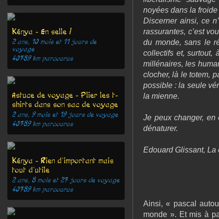
noyées dans la froide
Discerner ainsi, ce n
Kénya - En selle !
rassurantes, c’est vou
2 ans, 10 mois et 11 jours
de
du monde, sans le réd
voyage
collectifs et, surtout
40789
km parcourus
millénaires, les humani
clocher, là le totem, p
possible : la seule vér
Astuce de voyage - Plier les t-
la mienne.
shirts dans son sac de voyage
2 ans, 9 mois et 19 jours
de voyage
Je peux changer, en 
40789
km parcourus
dénaturer.
Edouard Glissant, La
Kénya - Rien d'important mais
tout d'utile
2 ans, 8 mois et 27 jours
de voyage
40789
km parcourus
Ainsi, « pascal aut
monde ». Et mis à par