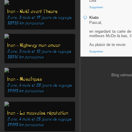
Lilia
Supprimer
Iran - Noël avant l'heure
2 ans, 5 mois et 17 jours
de voyage
Kiato
Pascal,
38755
km parcourus
en regardant ta carte de
meilleurs McDo là bas, t'
Iran - Highway mon amour
Au plaisir de te revoir.
2 ans, 5 mois et 12 jours
de voyage
Supprimer
38516
km parcourus
Blog vérrou
Iran - Mosaïques
2 ans, 4 mois et 28 jours
de voyage
37993
km parcourus
Iran - La mauvaise réputation
2 ans, 4 mois et 23 jours
de voyage
37993
km parcourus