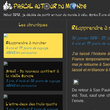
Début 2010, je décide de partir en tour du monde à vélo. Après 2 ans 
Les chroniques
Réapprendre à 
26 janvier 2016 - 22 ju
Réapprendre à marcher
4 ans et 17 jours de 
4 ans et 17 jours
de voyage
48645
km parcourus
J’ai laissé l’histoir
France temporairemen
mai je retourne à Sao
laissé et m’élancer à 
Brésil - Du nouveau continent à
la vieille Europe
3 ans, 6 mois et 20 jours
de voyage
48645
km parcourus
De retour à Sao Paulo,
est. Tout, sauf une c
l’envie.
L'entre-deux des trois quarts
3 ans, 6 mois et 9 jours
de voyage