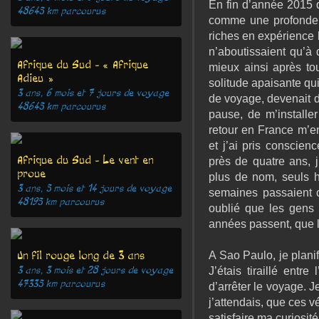
En fin d’année 2015 d
48645
km parcourus
comme une profonde l
riches en expérience 
n’aboutissaient qu’à 
Afrique du Sud - « Afrique
mieux ainsi après tou
Adieu »
solitude apaisante qu
3 ans, 6 mois et 7 jours
de voyage
de voyage, devenait d
48645
km parcourus
pause, de m’installer
retour en France m’en
et j’ai pris conscien
Afrique du Sud - Le vent en
près de quatre ans, j
proue
plus de nom, seuls h
3 ans, 5 mois et 14 jours
de voyage
semaines passaient 
48195
km parcourus
oublié que les gens 
années passent, que 
Un fil rouge long de 3 ans
A Sao Paulo, je planif
3 ans, 3 mois et 28 jours
de voyage
J’étais tiraillé entr
47335
km parcourus
d’arrêter le voyage. 
j’attendais, que ces vé
satisfaire ma curiosit