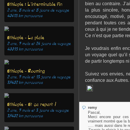
bien au contraire. J’
Ethiopie : L'interminable fin
la plus sincère, hon
2 ans, 8 mois et 8 jours
de voyage
40415
km parcourus
encouragé, motivé, p
pendant toutes ces 
ceux à qui je ne tiend
Ce n’est que partie re
Ethiopie - La plaie
2 ans, 7 mois et 24 jours
de voyage
Je voudrais enfin enc
40015
km parcourus
un voyage quel qu’il s
de partir longtemps ni
Ethiopie - Rooming
Suivez vos envies, ne
2 ans, 7 mois et 13 jours
de voyage
confiance aux Autres.
39402
km parcourus
Ethiopie - Et ça repart !
remy
2 ans, 7 mois et 3 jours
de voyage
Pascal,
39402
km parcourus
Merci encore pour ces 
vraiment montré que la b
..... mais aussi dans le r
J'aurais le plaisir à te re