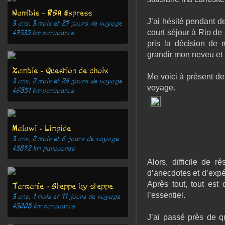
Namibie - RSA Express
J’ai hésité pendant de
3 ans, 3 mois et 27 jours
de voyage
court séjour à Rio de
47335
km parcourus
pris la décision de m
grandir mon neveu et 
Zambie - Question de choix
Me voici à présent de
3 ans, 2 mois et 26 jours
de voyage
voyage.
46851
km parcourus
Malawi - Limpide
3 ans, 2 mois et 6 jours
de voyage
45872
km parcourus
Alors, difficile de 
d’anecdotes et d’expé
Après tout, tout est 
Tanzanie - Steppe by steppe
l’essentiel.
3 ans, 1 mois et 11 jours
de voyage
45008
km parcourus
J’ai passé près de q