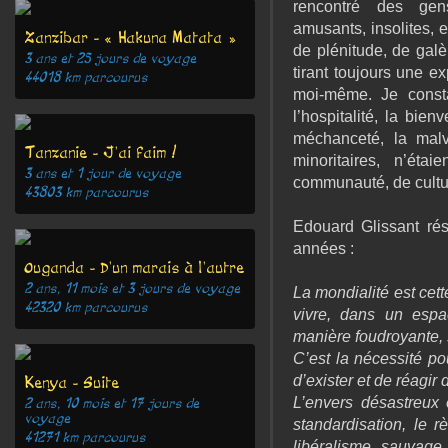
rencontré des gens
amusants, insolites, e
Zanzibar - « Hakuna Matata »
de plénitude, de galè
3 ans et 25 jours
de voyage
tirant toujours une e
44018
km parcourus
moi-même. Je constat
l’hospitalité, la bie
méchanceté, la malv
Tanzanie - J'ai faim !
minoritaires, n’éta
3 ans et 1 jour
de voyage
communauté, de culture
43803
km parcourus
Edouard Glissant ré
années :
Ouganda - D'un marais à l'autre
2 ans, 11 mois et 3 jours
de voyage
La mondialité est cet
42320
km parcourus
vivre, dans un espa
manière foudroyante, s
C’est la nécessité p
d’exister et de réagir
Kenya - Suite
L’envers désastreux e
2 ans, 10 mois et 17 jours
de
voyage
standardisation, le r
41271
km parcourus
libéralisme sauvage